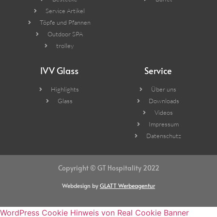
Service Artikel
Töpfe und Pfannen
Outdoor SPA
trolley
IVV Glass
Service
Highlights
Über uns
Glass
Downloads
Videos
Impressum
Datenschutz
Copyright © GT Hospitality 2022
Webdesign by
GLATT Werbeagentur
WordPress Cookie Hinweis von Real Cookie Banner