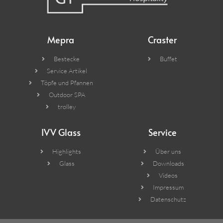
Mepra
Craster
Bestecke
Buffet
Service Artikel
Töpfe und Pfannen
Outdoor SPA
trolley
IVV Glass
Service
Highlights
Über uns
Glass
Downloads
Videos
Impressum
Datenschutz