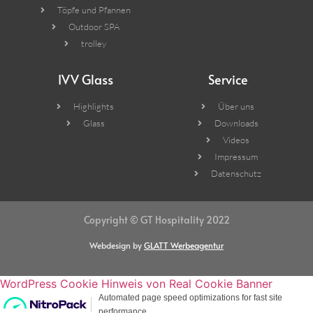
Töpfe und Pfannen
Outdoor SPA
trolley
IVV Glass
Service
Highlights
Über uns
Glass
Downloads
Videos
Impressum
Datenschutz
Copyright © GT Hospitality 2022
Webdesign by
GLATT Werbeagentur
WordPress Cookie Hinweis von Real Cookie Banner