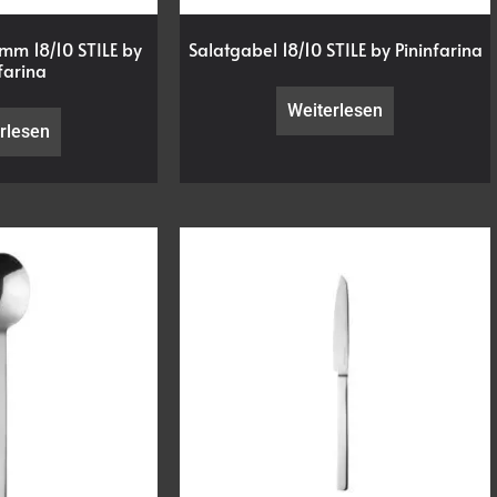
mm 18/10 STILE by
Salatgabel 18/10 STILE by Pininfarina
farina
Weiterlesen
rlesen