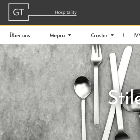
Über uns
Mepra
Craster
IV
Stil