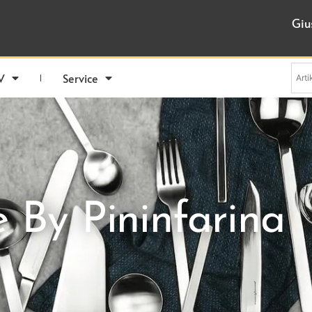
Giu
V
Service
e By Pininfarina