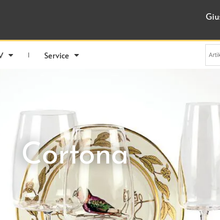
Giu
V
Service
Cortona