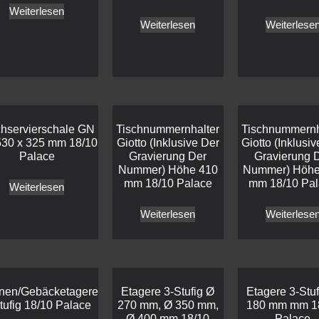
Weiterlesen
Weiterlesen
Weiterlese
chservierschale GN
Tischnummernhalter
Tischnummernh
530 x 325 mm 18/10
Giotto (Inklusive Der
Giotto (Inklusi
Palace
Gravierung Der
Gravierung 
Nummer) Höhe 410
Nummer) Höhe
mm 18/10 Palace
mm 18/10 Pa
Weiterlesen
Weiterlesen
Weiterlese
inen/Gebäcketagere
Etagere 3-Stufig Ø
Etagere 3-Stuf
tufig 18/10 Palace
270 mm, Ø 350 mm,
180 mm mm 1
Ø 400 mm 18/10
Palace