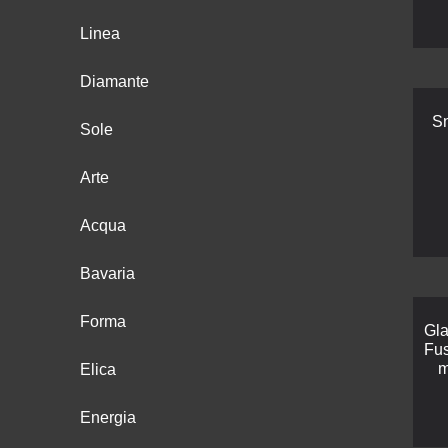
Linea
Diamante
Sn
Sole
Arte
Acqua
Bavaria
Forma
Gla
Fus
m
Elica
Energia