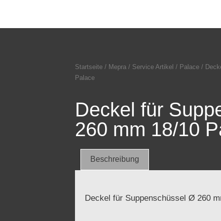
Startseite
/
Mepra
/
Service Artikel
/
Palace
/ Deck
Palace
Deckel für Supp
260 mm 18/10 P
Beschreibung
Deckel für Suppenschüssel Ø 260 m