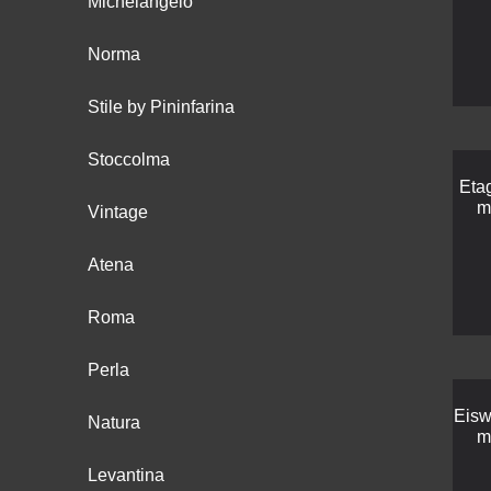
Michelangelo
Norma
Stile by Pininfarina
Stoccolma
Eta
m
Vintage
Atena
Roma
Perla
Eisw
Natura
m
Levantina