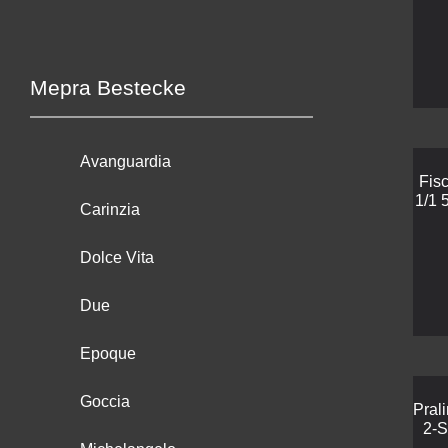
Mepra Bestecke
Avanguardia
Fis
1/1 
Carinzia
Dolce Vita
Due
Epoque
Goccia
Pral
2-S