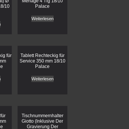
at) Ø
Menage 4 Tlg 18/10
18/10
Palace
Weiterlesen
n
ig für
Tablett Rechteckig für
 mm
Service 350 mm 18/10
ce
Palace
n
Weiterlesen
für
Tischnummernhalter
 mm
Giotto (Inklusive Der
ce
Gravierung Der