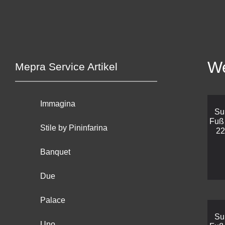
We
Mepra Service Artikel
Immagina
Su
Fuß 
Stile by Pininfarina
22
Banquet
Due
Palace
Su
Uno