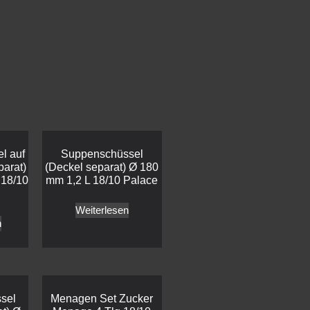
l auf
Suppenschüssel
parat)
(Deckel separat) Ø 180
 18/10
mm 1,2 L 18/10 Palace
Weiterlesen
n
sel
Menagen Set Zucker