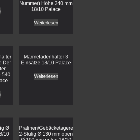
Nummer) Höhe 240 mm
18/10 Palace
n
Weiterlesen
alter
Marmeladenhalter 3
ve Der
Einsätze 18/10 Palace
Der
 540
Weiterlesen
lace
n
ig Ø
Pralinen/Gebäcketagere
8/10
2-Stufig Ø 130 mm oben
Ø 190 mm unten 18/10