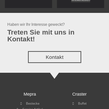
Bestecke
Buffet
Service Artikel
Töpfe und Pfannen
Outdoor SPA
trolley
IVV Glass
Service
Highlights
Über uns
Glass
Downloads
Videos
Impressum
Datenschutz
Copyright © GT Hospitality 2022
Webdesign by
GLATT Werbeagentur