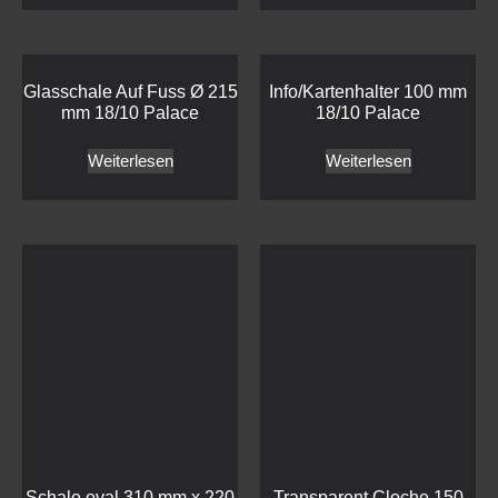
Glasschale Auf Fuss Ø 215
Info/Kartenhalter 100 mm
mm 18/10 Palace
18/10 Palace
Weiterlesen
Weiterlesen
Schale oval 310 mm x 220
Transparent Cloche 150
mm 18/10 Palace
mm 18/10 Palace
Weiterlesen
Weiterlesen
Menagen Set Cafe Au Lait
Mini – Butterdose Macaron
Set 18/10 Palace
Etagere 150 mm 18/10