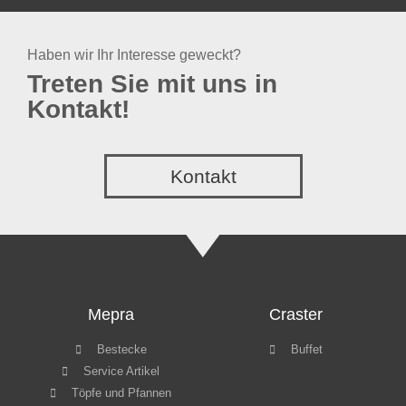
Service Artikel
Töpfe und Pfannen
Outdoor SPA
trolley
IVV Glass
Service
Highlights
Über uns
Glass
Downloads
Videos
Impressum
Datenschutz
Copyright © GT Hospitality 2022
Webdesign by
GLATT Werbeagentur
WordPress Cookie Hinweis von Real Cookie Banner