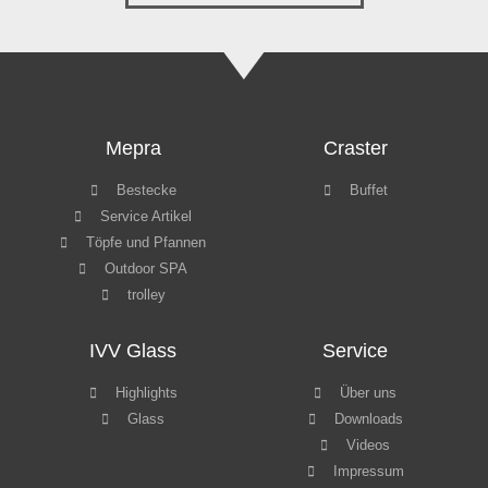
Mepra
Craster
Bestecke
Buffet
Service Artikel
Töpfe und Pfannen
Outdoor SPA
trolley
IVV Glass
Service
Highlights
Über uns
Glass
Downloads
Videos
Impressum