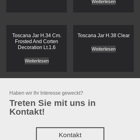
Weiterlesen
Toscana Jar H.34 Cm.
Toscana Jar H.38 Clear
Frosted And Corten
Decoration Lt.1.6
Weiterlesen
Weiterlesen
Haben wir Ihr Interesse geweckt?
Treten Sie mit uns in
Kontakt!
Kontakt