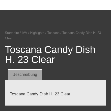
Startseite
/
IVV
/
Highlights
/
Toscana
/ Toscana Candy Dish H. 23
Clear
Toscana Candy Dish
H. 23 Clear
Beschreibung
Toscana Candy Dish H. 23 Clear