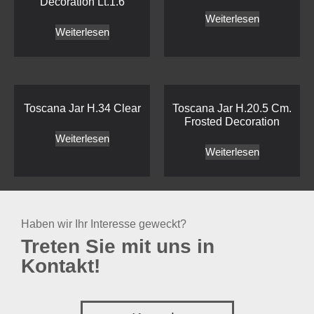
Decoration Lt.1.6
Weiterlesen
Weiterlesen
Toscana Jar H.34 Clear
Toscana Jar H.20.5 Cm.
Frosted Decoration
Weiterlesen
Weiterlesen
Haben wir Ihr Interesse geweckt?
Treten Sie mit uns in
Kontakt!