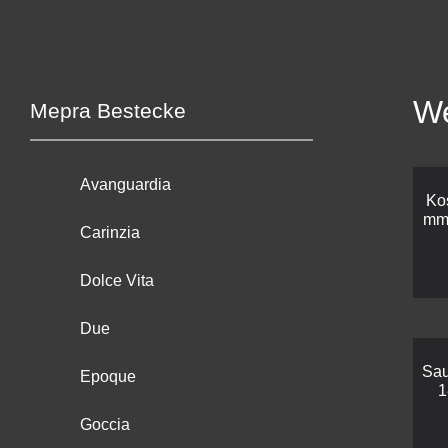
We
Mepra Bestecke
Avanguardia
Ko
mm 
Carinzia
Dolce Vita
Due
Sau
Epoque
1
Goccia