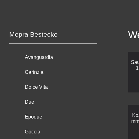
We
Mepra Bestecke
Avanguardia
Sau
1
Carinzia
Dolce Vita
Due
Ko
Epoque
mm 
Goccia