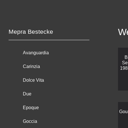
We
Mepra Bestecke
Avanguardia
B
Se
Carinzia
198
Dolce Vita
Due
Epoque
Gou
Goccia