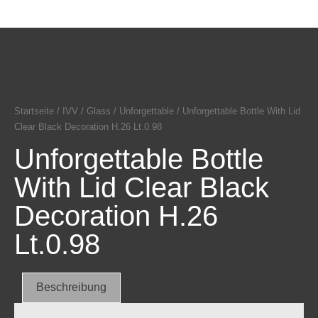
Startseite
/
IVV
/
Glass
/
Unforgettable
/ Unforgettable Bottle With Lid
Clear Black Decoration H.26 Lt.0.98
Unforgettable Bottle
With Lid Clear Black
Decoration H.26
Lt.0.98
Beschreibung