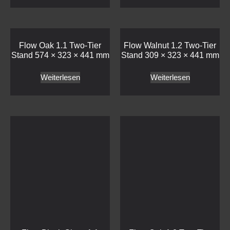
Flow Oak 1.1 Two-Tier
Flow Walnut 1.2 Two-Tier
Stand 574 × 323 × 441 mm
Stand 309 × 323 × 441 mm
Weiterlesen
Weiterlesen
Flow Black Glass 1.1
Flow Oak 1.2 Two-Tier
Plinth 530 × 325 × 20 mm
Stand 309 × 323 × 441 mm
Weiterlesen
Weiterlesen
Haben wir Ihr Interesse geweckt?