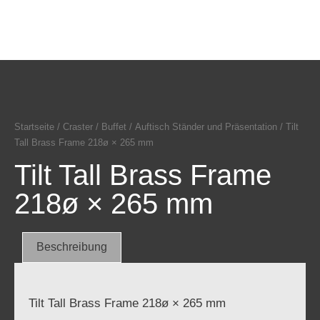
Startseite
/
Craster
/
Buffet
/
Auftisch Ständer und Präsentation
/ Tilt
Tall Brass Frame 218ø × 265 mm
Tilt Tall Brass Frame
218ø × 265 mm
Beschreibung
Tilt Tall Brass Frame 218ø × 265 mm