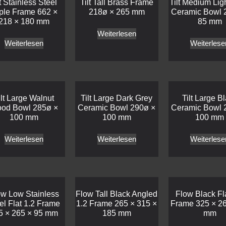
lt Stainless Steel
Tilt Tall Brass Frame
Tilt Medium Lig
iple Frame 662 ×
218ø × 265 mm
Ceramic Bowl 
218 × 180 mm
85 mm
Weiterlesen
Weiterlesen
Weiterlese
ilt Large Walnut
Tilt Large Dark Grey
Tilt Large B
od Bowl 285ø ×
Ceramic Bowl 290ø ×
Ceramic Bowl 
100 mm
100 mm
100 mm
Weiterlesen
Weiterlesen
Weiterlese
ow Low Stainless
Flow Tall Black Angled
Flow Black Fla
el Flat 1.2 Frame
1.2 Frame 265 × 315 ×
Frame 325 × 26
5 × 265 × 95 mm
185 mm
mm