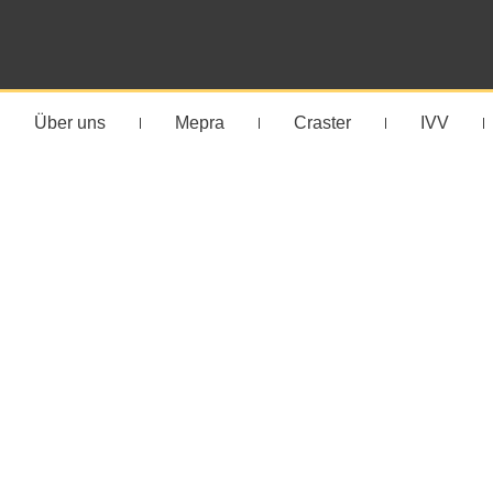
Über uns
Mepra
Craster
IVV
Auftisch S