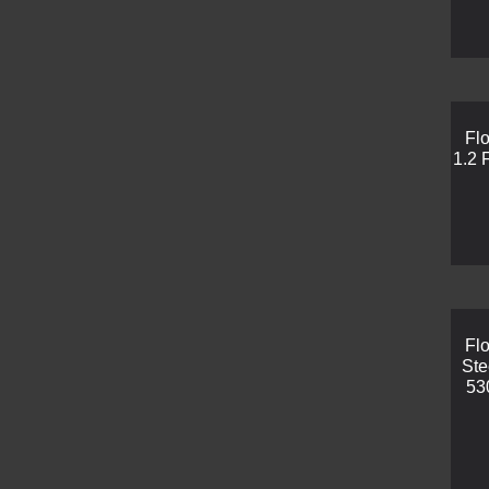
Flo
1.2 
Fl
Ste
53