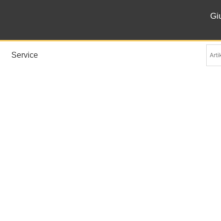
Gi
Service
tänder und Präsentatio