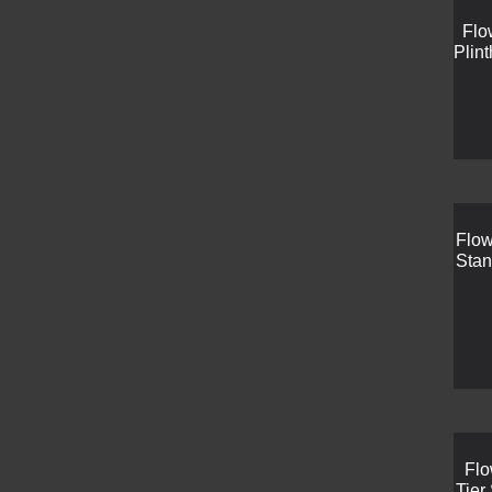
Flo
Plin
Flow
Stan
Flo
Tier