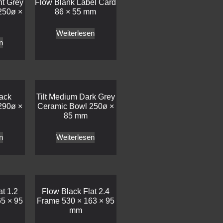
ht Grey
Flow Blank Label Card
250ø ×
86 × 55 mm
Weiterlesen
n
lack
Tilt Medium Dark Grey
290ø ×
Ceramic Bowl 250ø ×
85 mm
n
Weiterlesen
t 1.2
Flow Black Flat 2.4
5 × 95
Frame 530 × 163 × 95
mm