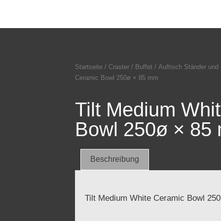
Startseite
/
Craster
/
Buffet
/
Auftisch Ständer und 
Ceramic Bowl 250ø × 85 mm
Tilt Medium Whi
Bowl 250ø × 85
Beschreibung
Tilt Medium White Ceramic Bowl 25