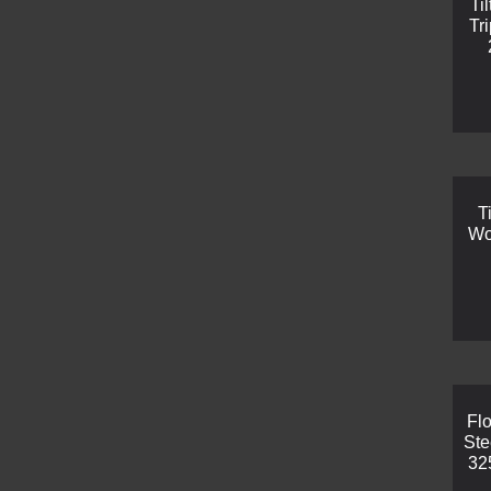
Ti
Tr
T
Wo
Fl
Ste
32