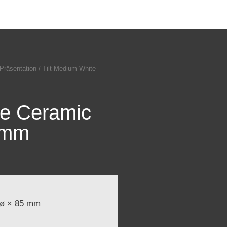
Präsentation
/ Tilt Medium White
te Ceramic
 mm
0ø × 85 mm