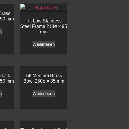
 Brass
350 mm
Tilt Low Stainless
Steel Frame 218ø × 95
n
mm
Weiterlesen
 Black
Tilt Medium Brass
350 mm
Bowl 250ø × 85 mm
n
Weiterlesen