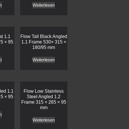
n
Weiterlesen
t 1.1
Flow Tall Black Angled
5 × 95
1.1 Frame 530× 315 ×
180/95 mm
n
Weiterlesen
led 1.1
Flow Low Stainless
5 × 95
Steel Angled 1.2
Frame 315 × 265 × 95
mm
n
Weiterlesen