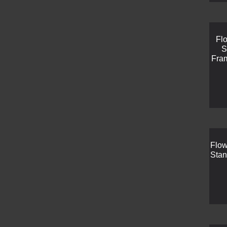
Fl
S
Fra
Flow
Stan