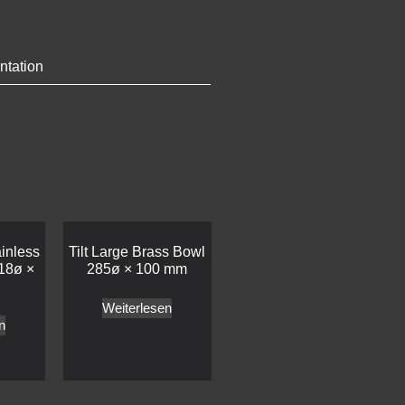
ntation
ainless
Tilt Large Brass Bowl
18ø ×
285ø × 100 mm
Weiterlesen
n