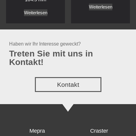
Kontakt!
Kontakt
Mepra
Craster
Bestecke
Buffet
Service Artikel
Töpfe und Pfannen
Outdoor SPA
trolley
IVV Glass
Service