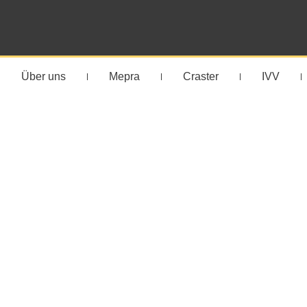
Über uns
Mepra
Craster
IVV
Auftisch S