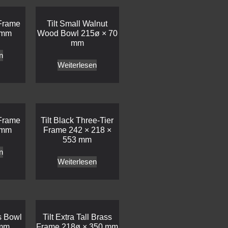
 Frame
Tilt Small Walnut
 mm
Wood Bowl 215ø × 70
mm
n
Weiterlesen
 Frame
Tilt Black Three-Tier
 mm
Frame 242 × 218 ×
553 mm
n
Weiterlesen
s Bowl
Tilt Extra Tall Brass
 mm
Frame 218ø × 350 mm