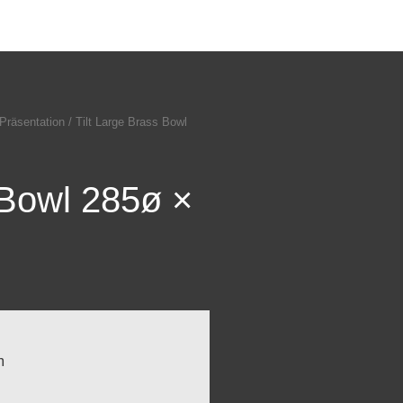
Präsentation
/ Tilt Large Brass Bowl
 Bowl 285ø ×
m