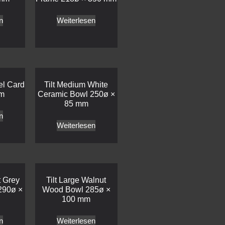
n
Weiterlesen
el Card
Tilt Medium White
mm
Ceramic Bowl 250ø ×
85 mm
n
Weiterlesen
t Grey
Tilt Large Walnut
290ø ×
Wood Bowl 285ø ×
100 mm
n
Weiterlesen