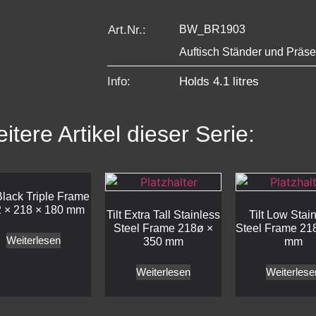
Art.Nr.:
BW_BR1903
Auftisch Ständer und Präse
Info:
Holds 4.1 litres
itere Artikel dieser Serie:
 Black Triple Frame
 × 218 × 180 mm
Tilt Extra Tall Stainless
Tilt Low Stai
Steel Frame 218ø ×
Steel Frame 21
Weiterlesen
350 mm
mm
Weiterlesen
Weiterlese