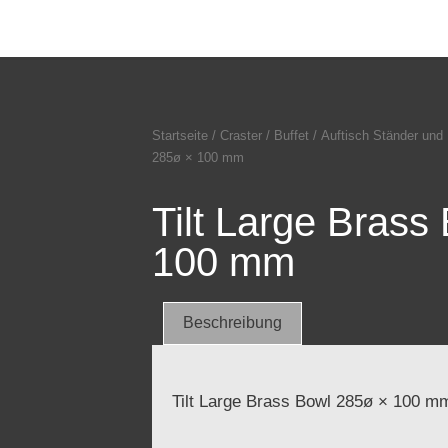
Startseite
/
Craster
/
Buffet
/
Auftisch Ständer und 
285ø × 100 mm
Tilt Large Brass
100 mm
Beschreibung
Tilt Large Brass Bowl 285ø × 100 m