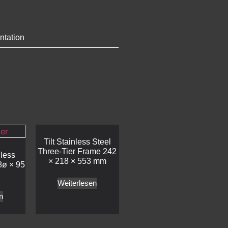
ntation
Tilt Stainless Steel
Three-Tier Frame 242
nless
× 218 × 553 mm
8ø × 95
Weiterlesen
n