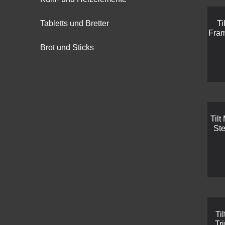
Tabletts und Bretter
Ti
Fra
Brot und Sticks
Til
St
Ti
Tr