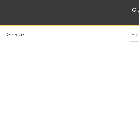
Gi
Service
tänder und Präsentatio