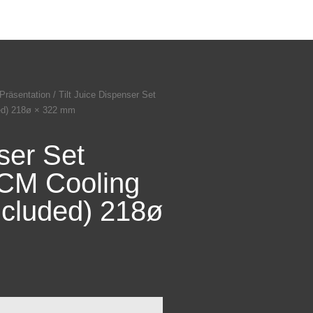
Präsentation
/ Tilt Juice Dispenser Set
ded) 218ø × 322 mm
ser Set
PCM Cooling
included) 218ø