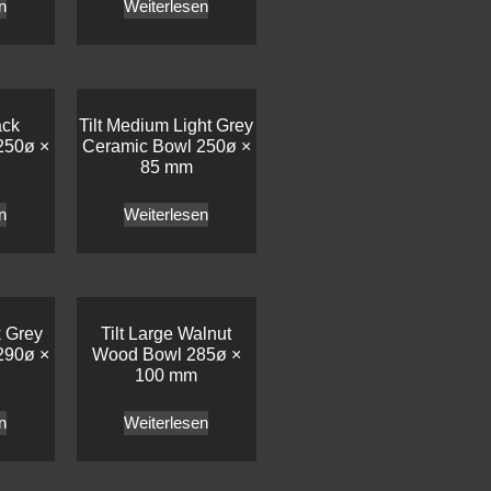
n
Weiterlesen
ack
Tilt Medium Light Grey
250ø ×
Ceramic Bowl 250ø ×
85 mm
n
Weiterlesen
k Grey
Tilt Large Walnut
290ø ×
Wood Bowl 285ø ×
100 mm
n
Weiterlesen