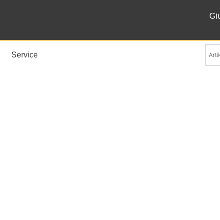
Gi
Service
tänder und Präsentatio