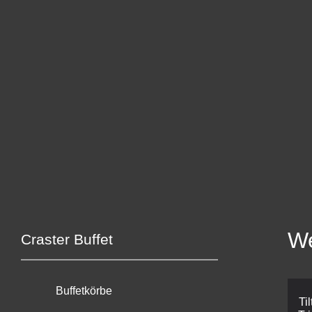
We
Craster Buffet
Buffetkörbe
Ti