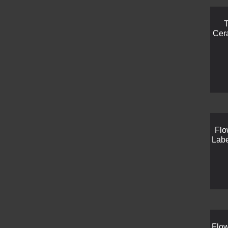
T
Cer
Flo
Labe
Flow