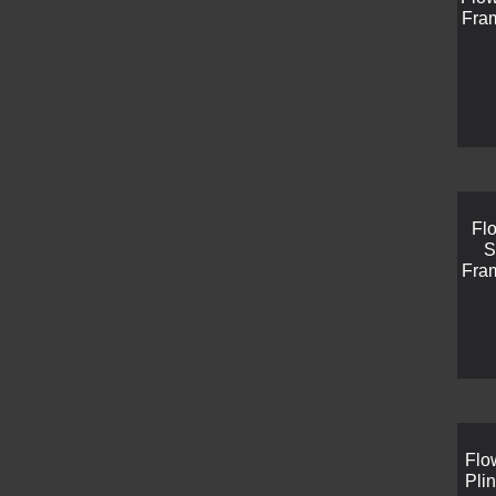
Fra
Fl
S
Fra
Flo
Pli