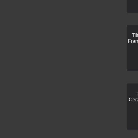
Til
Fra
T
Cer