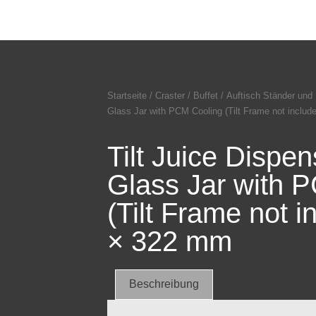
Startseite
/
Craster
/
Buffet
/
Auftisch Ständer und 
Glass Jar with PCM Cooling (Tilt Frame not inclu
Tilt Juice Dispen
Glass Jar with 
(Tilt Frame not 
× 322 mm
Beschreibung