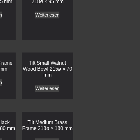
85 mm
218ø × 95 mm
n
Weiterlesen
 Frame
Tilt Small Walnut
 mm
Wood Bowl 215ø × 70
mm
n
Weiterlesen
Black
Tilt Medium Brass
180 mm
Frame 218ø × 180 mm