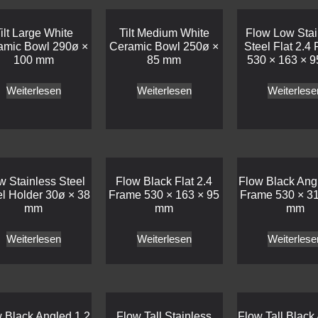
ilt Large White
Tilt Medium White
Flow Low Stai
amic Bowl 290ø ×
Ceramic Bowl 250ø ×
Steel Flat 2.4
100 mm
85 mm
530 × 163 × 
Weiterlesen
Weiterlesen
Weiterlese
w Stainless Steel
Flow Black Flat 2.4
Flow Black Ang
l Holder 30ø × 38
Frame 530 × 163 × 95
Frame 530 × 31
mm
mm
mm
Weiterlesen
Weiterlesen
Weiterlese
 Black Angled 1.2
Flow Tall Stainless
Flow Tall Black