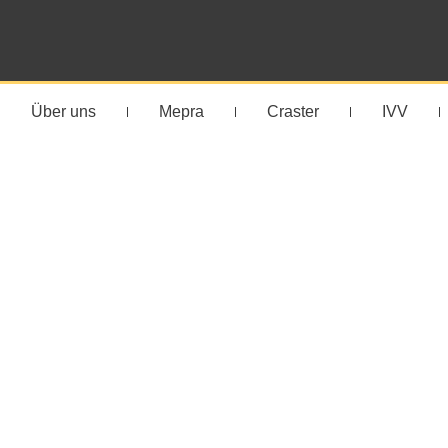
Über uns
Mepra
Craster
IVV
Auftisch S