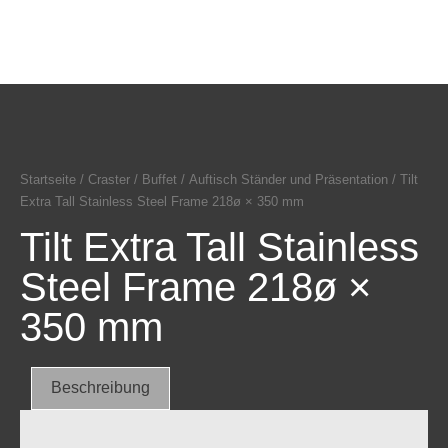
Startseite
/
Craster
/
Buffet
/
Auftisch Ständer und Präsentation
/ Tilt
Extra Tall Stainless Steel Frame 218ø × 350 mm
Tilt Extra Tall Stainless
Steel Frame 218ø ×
350 mm
Beschreibung