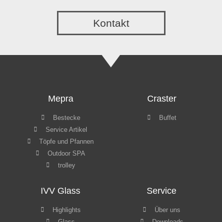
IVV Glass
Service
Highlights
Über uns
Glass
Downloads
Videos
Impressum
Datenschutz
Copyright © GT Hospitality 2022
Webdesign by
GLATT Werbeagentur
WordPress Cookie Hinweis von Real Cookie Banner