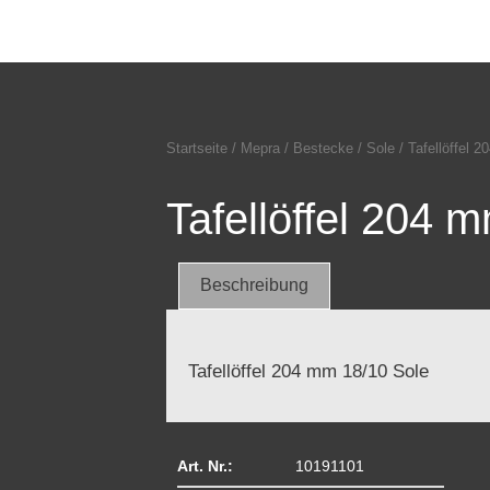
Startseite
/
Mepra
/
Bestecke
/
Sole
/ Tafellöffel 
Tafellöffel 204 
Beschreibung
Tafellöffel 204 mm 18/10 Sole
Art. Nr.:
10191101