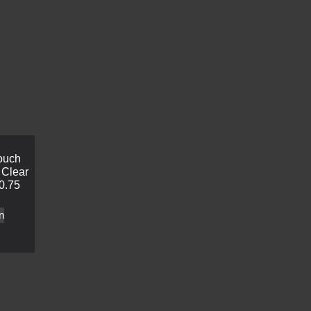
ouch
 Clear
0.75
n