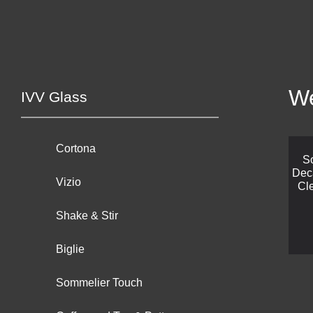
We
IVV Glass
Cortona
S
Deca
Vizio
Cle
Shake & Stir
Biglie
Sommelier Touch