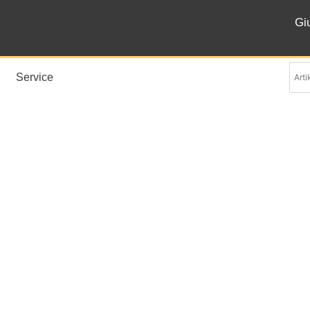
Gi
Service
mmelier Touch