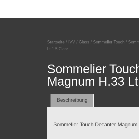
Startseite
/
IVV
/
Glass
/
Sommelier Touch
/ Somme
Lt.1.5 Clear
Sommelier Touc
Magnum H.33 Lt.
Beschreibung
Sommelier Touch Decanter Magnum H