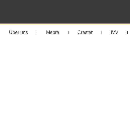
Über uns
Mepra
Craster
IVV
So