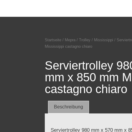
Startseite
/
Mepra
/
Trolley
/
Mississippi
/ Servier
Mississippi castagno chiaro
Serviertrolley 9
mm x 850 mm Mi
castagno chiaro
Beschreibung
Serviertrolley 980 mm x 570 mm x 8