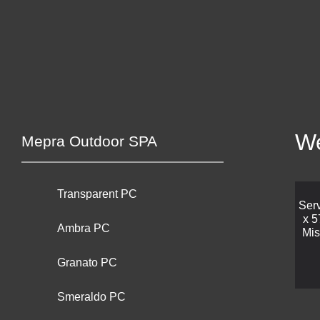
We
Mepra Outdoor SPA
Transparent PC
Serv
x 
Ambra PC
Mi
Granato PC
Smeraldo PC