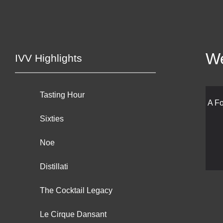
We
IVV Highlights
Tasting Hour
A F
Sixties
Noe
Distillati
The Cocktail Legacy
Le Cirque Dansant