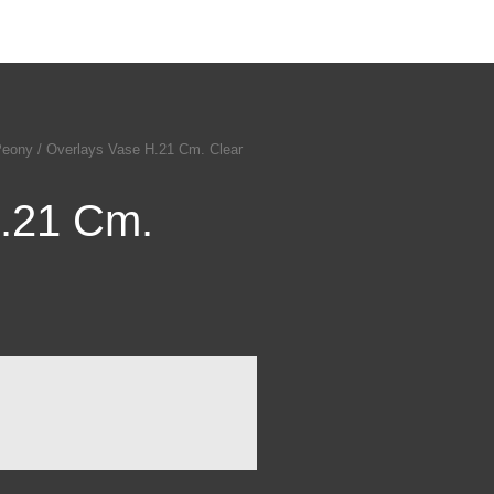
Peony
/ Overlays Vase H.21 Cm. Clear
H.21 Cm.