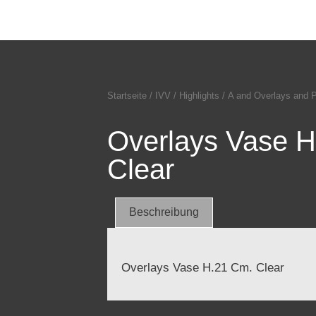
Startseite
/
IVV
/
Highlights
/
A and Overlays and 
Overlays Vase 
Clear
Beschreibung
Overlays Vase H.21 Cm. Clear