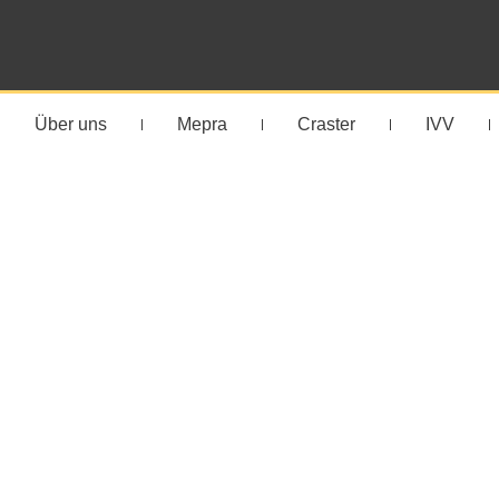
Über uns
Mepra
Craster
IVV
A and 