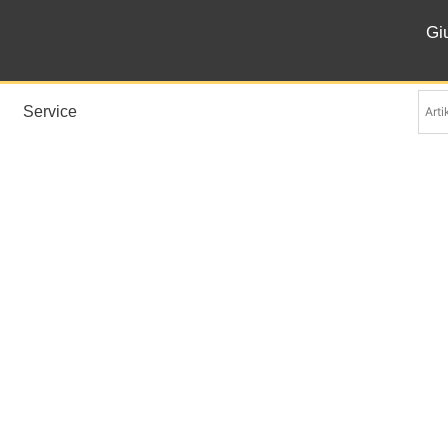
Gi
Service
Overlays and Peony