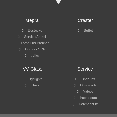
Mepra
Craster
Bestecke
Buffet
Service Artikel
Töpfe und Pfannen
Outdoor SPA
trolley
IVV Glass
Service
Highlights
Über uns
Glass
Downloads
Videos
Impressum
Datenschutz