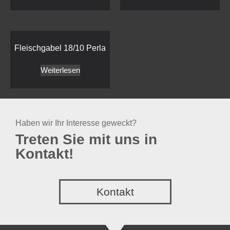
Fleischgabel 18/10 Perla
Weiterlesen
Haben wir Ihr Interesse geweckt?
Treten Sie mit uns in
Kontakt!
Kontakt