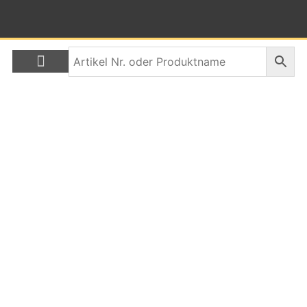
Über uns
Morgana