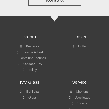
Mepra
Craster
Bestecke
Buffet
Service Artikel
Töpfe und Pfannen
Outdoor SPA
trolley
IVV Glass
Service
Highlights
Über uns
Glass
Downloads
Videos