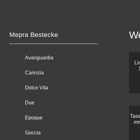
We
Mepra Bestecke
Avanguardia
Li
Carinzia
Dolce Vita
Due
Tass
Epoque
mm
Goccia