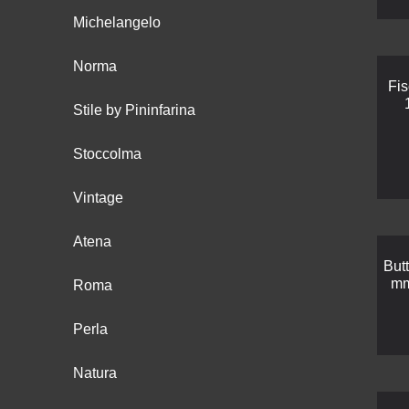
Michelangelo
Norma
Fi
Stile by Pininfarina
Stoccolma
Vintage
Atena
But
mm
Roma
Perla
Natura