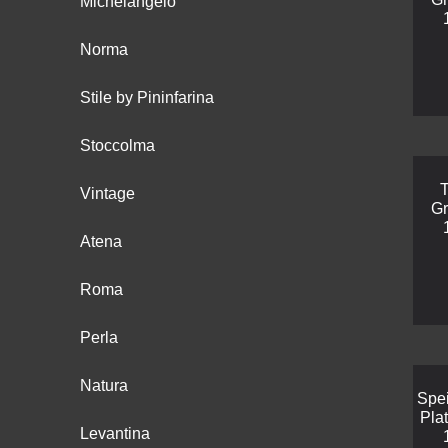
Michelangelo
Norma
Stile by Pininfarina
Stoccolma
T
Vintage
Gr
Atena
Roma
Perla
Natura
Spei
Pla
Levantina