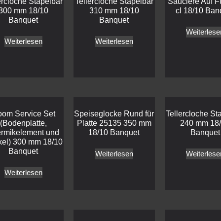
ercloche Stapelbar
Tellercloche Stapelbar
Sauciere Auf F
300 mm 18/10
310 mm 18/10
cl 18/10 Ban
Banquet
Banquet
Weiterlese
Weiterlesen
Weiterlesen
om Service Set
Speiseglocke Rund für
Tellercloche St
(Bodenplatte,
Platte 25135 350 mm
240 mm 18
rmikelement und
18/10 Banquet
Banquet
el) 300 mm 18/10
Banquet
Weiterlesen
Weiterlese
Weiterlesen