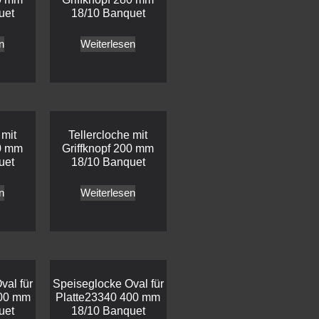
uet
18/10 Banquet
n
Weiterlesen
 mit
Tellercloche mit
20 mm
Griffknopf 200 mm
uet
18/10 Banquet
n
Weiterlesen
val für
Speiseglocke Oval für
300 mm
Platte23340 400 mm
uet
18/10 Banquet