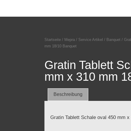
Startseite
/
Mepra
/
Service Artikel
/
Banquet
/ Gra
mm 18/10 Banquet
Gratin Tablett S
mm x 310 mm 18
Beschreibung
Gratin Tablett Schale oval 450 mm 