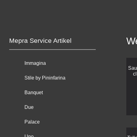
We
Mepra Service Artikel
Immagina
Sau
c
Stile by Pininfarina
Banquet
Due
Palace
Uno