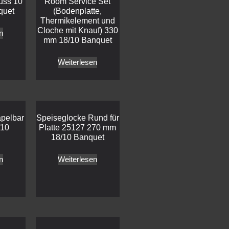
uss 10
Room Service Set
quet
(Bodenplatte,
Thermikelement und
Cloche mit Knauf) 330
n
mm 18/10 Banquet
Weiterlesen
apelbar
Speiseglocke Rund für
/10
Platte 25127 270 mm
18/10 Banquet
n
Weiterlesen