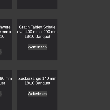
chwere
Gratin Tablett Schale
0 mm x
oval 400 mm x 290 mm
/10
18/10 Banquet
Weiterlesen
n
190 mm
Zuckerzange 140 mm
uet
18/10 Banquet
n
Weiterlesen