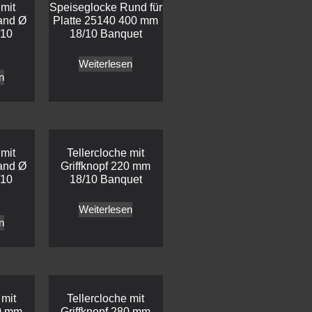
 mit
Speiseglocke Rund für
and Ø
Platte 25140 400 mm
/10
18/10 Banquet
Weiterlesen
n
 mit
Tellercloche mit
and Ø
Griffknopf 220 mm
/10
18/10 Banquet
Weiterlesen
n
 mit
Tellercloche mit
40 mm
Griffknopf 280 mm