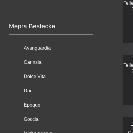
Tell
Mepra Bestecke
Avanguardia
Carinzia
Tell
Dolce Vita
Due
Epoque
Goccia
T
Gr