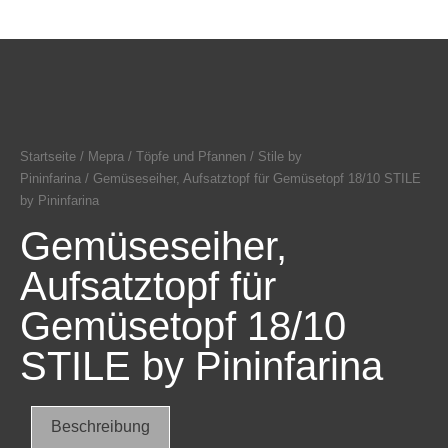
Startseite
/
Mepra
/
Töpfe und Pfannen
/
Stile by
Pininfarina
/ Gemüseseiher, Aufsatztopf für Gemüsetopf 18/10 STILE
by Pininfarina
Gemüseseiher,
Aufsatztopf für
Gemüsetopf 18/10
STILE by Pininfarina
Beschreibung