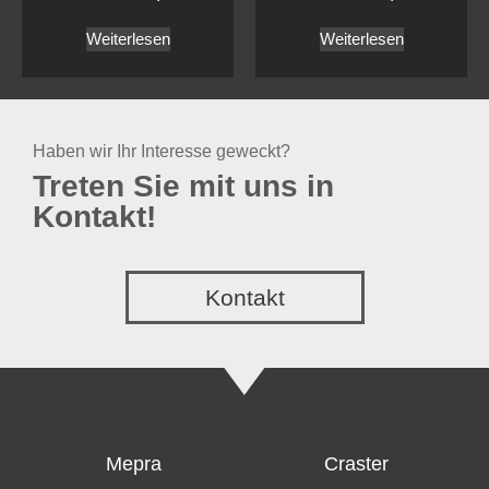
Mepra
Craster
Bestecke
Buffet
Service Artikel
Töpfe und Pfannen
Outdoor SPA
trolley
IVV Glass
Service
Highlights
Über uns
Glass
Downloads
Videos
Impressum
Datenschutz
Copyright © GT Hospitality 2022