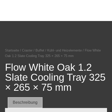
Startseite
/
Craster
/
Buffet
/
Kühl- und Heizelemente
/ Flow White
Oak 1.2 Slate Cooling Tray 325 × 265 × 75 mm
Flow White Oak 1.2
Slate Cooling Tray 325
× 265 × 75 mm
Beschreibung