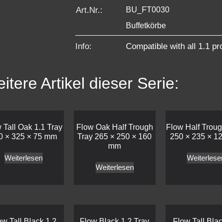
Art.Nr.:
BU_FT0030
Buffetkörbe
Info:
Compatible with all 1.1 pr
itere Artikel dieser Serie:
 Tall Oak 1.1 Tray
Flow Oak Half Trough
Flow Half Troug
0 × 325 × 75 mm
Tray 265 × 250 × 160
250 × 235 × 1
mm
Weiterlesen
Weiterlese
Weiterlesen
ow Tall Black 1.2
Flow Black 1.2 Tray
Flow Tall Blac