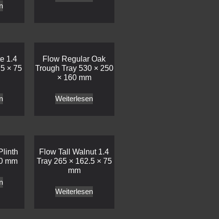
n
e 1.4
Flow Regular Oak
.5 × 75
Trough Tray 530 × 250
× 160 mm
n
Weiterlesen
Plinth
Flow Tall Walnut 1.4
20 mm
Tray 265 × 162.5 × 75
mm
n
Weiterlesen