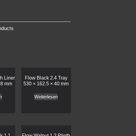
oducts
h Liner
Flow Black 2.4 Tray
28 mm
530 × 162.5 × 40 mm
n
Weiterlesen
k 1.1
Flow Walnut 1.2 Plinth