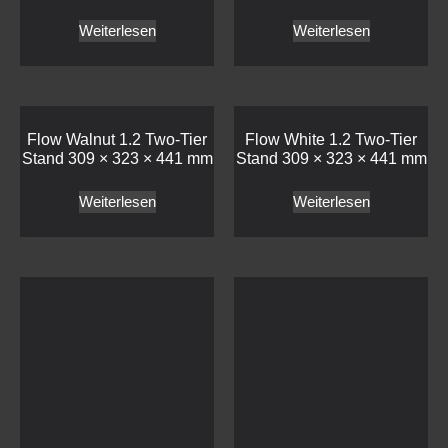
Weiterlesen
Weiterlesen
Flow Walnut 1.2 Two-Tier
Flow White 1.2 Two-Tier
Stand 309 × 323 × 441 mm
Stand 309 × 323 × 441 mm
Weiterlesen
Weiterlesen
Flow Black 1.1 Two-Tier
Flow White Marble 2.4
Stand 574 × 323 × 441 mm
Plinth 530 × 162.5 × 20 mm
Weiterlesen
Weiterlesen