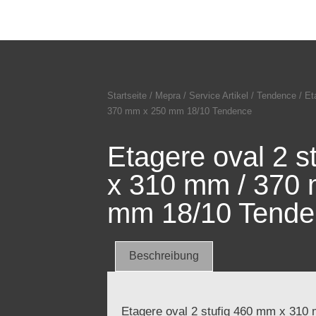
Startseite
/
Mepra
/
Service Artikel
/
Tendence
/ Et
370 mm x 250 mm 18/10 Tendence
Etagere oval 2 s
x 310 mm / 370
mm 18/10 Tende
Beschreibung
Etagere oval 2 stufig 460 mm x 31