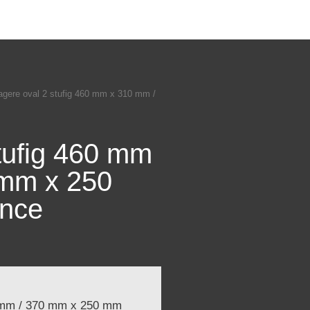
agere oval 2 stufig 460 mm x 310 mm /
tufig 460 mm
 mm x 250
nce
0 mm / 370 mm x 250 mm