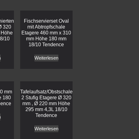
nierten
Fischservierset Oval
Ø 320
mit Abtropfschale
 Höhe
Etagere 460 mm x 310
8/10
mm Höhe 180 mm
18/10 Tendence
n
Weiterlesen
60 mm
Tafelaufsatz/Obstschale
e 180
2 Stufig Etagere Ø 320
dence
mm , Ø 220 mm Höhe
295 mm 4,3L 18/10
Tendence
n
Weiterlesen