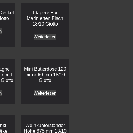
 Deckel
Etagere Fur
iotto
Marinierten Fisch
18/10 Giotto
n
Weiterlesen
agne
Mini Butterdose 120
en mit
mm x 60 mm 18/10
 Giotto
Giotto
n
Weiterlesen
nkl.
Weinkühlerständer
tikel
Höhe 675 mm 18/10