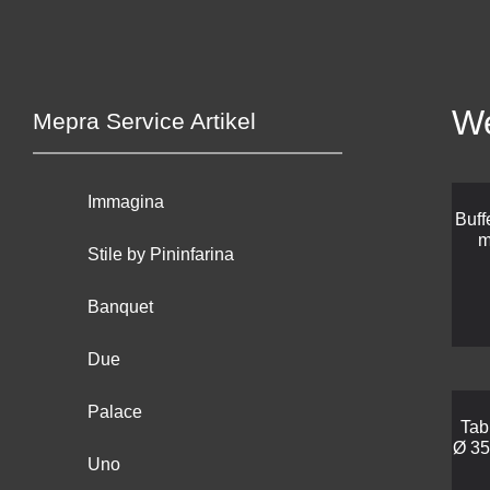
We
Mepra Service Artikel
Immagina
Buff
m
Stile by Pininfarina
Banquet
Due
Palace
Tab
Ø 35
Uno