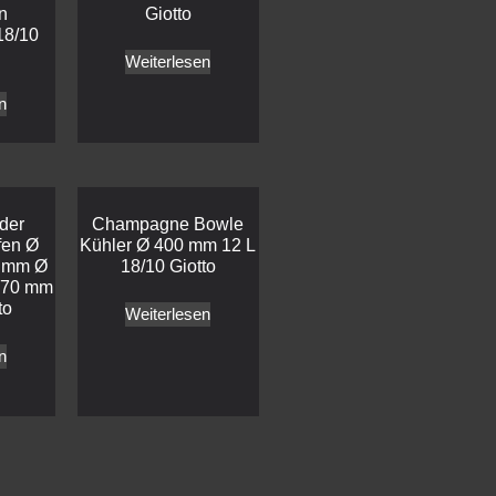
n
Giotto
18/10
Weiterlesen
n
der
Champagne Bowle
fen Ø
Kühler Ø 400 mm 12 L
 mm Ø
18/10 Giotto
270 mm
to
Weiterlesen
n