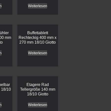
n
Weiterlesen
ühler
Buffettablett
00 mm
Rechteckig 400 mm x
to
270 mm 18/10 Giotto
n
Weiterlesen
apelbar
Etagere Rad
 18/10
Tellergröße 140 mm
18/10 Giotto
n
Weiterlesen