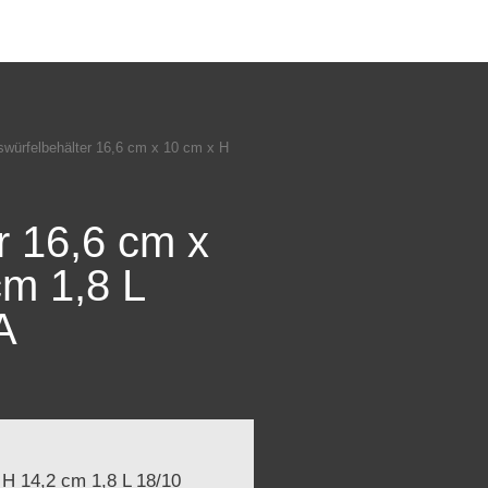
swürfelbehälter 16,6 cm x 10 cm x H
r 16,6 cm x
cm 1,8 L
A
 H 14,2 cm 1,8 L 18/10