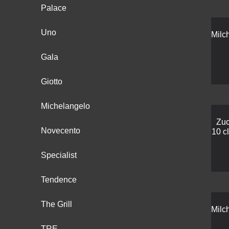
Palace
Uno
Milc
Gala
Giotto
Michelangelo
Zuc
Novecento
10 c
Specialist
Tendence
The Grill
Milc
TRE