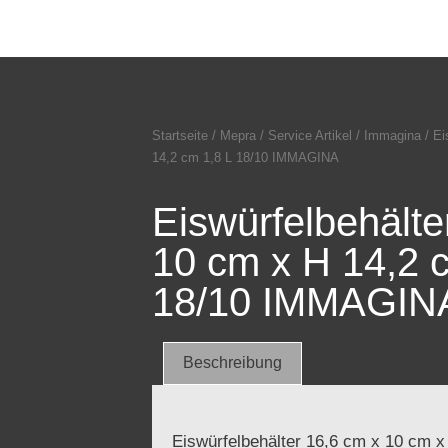
Startseite
/
Mepra
/
Service Artikel
/
Immagina
/ Ei
14,2 cm 1,8 L 18/10 IMMAGINA
Eiswürfelbehälte
10 cm x H 14,2 
18/10 IMMAGIN
Beschreibung
Eiswürfelbehälter 16,6 cm x 10 cm x