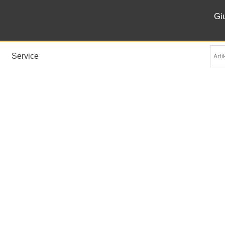
Gi
Service
Immagina