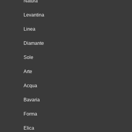
Natura
Levantina
Linea
Diamante
Sole
Arte
Acqua
Bavaria
Forma
Elica