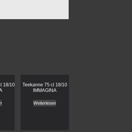
l 18/10
Teekanne 75 cl 18/10
A
IMMAGINA
n
Weiterlesen