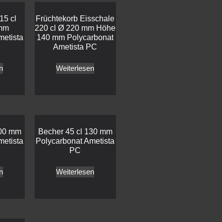
15 cl
Früchtekorb Eisschale
mm
220 cl Ø 220 mm Höhe
metista
140 mm Polycarbonat
Ametista PC
n
Weiterlesen
100 mm
Becher 45 cl 130 mm
metista
Polycarbonat Ametista
PC
n
Weiterlesen