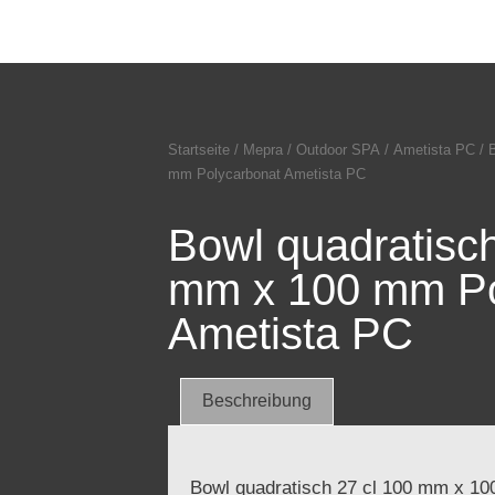
Startseite
/
Mepra
/
Outdoor SPA
/
Ametista PC
/ 
mm Polycarbonat Ametista PC
Bowl quadratisch
mm x 100 mm Po
Ametista PC
Beschreibung
Bowl quadratisch 27 cl 100 mm x 10