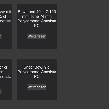
se mit
Bowl rund 40 cl Ø 120
5 cl
mm Höhe 74 mm
metista
Polycarbonat Ametista
PC
n
Weiterlesen
27 cl
Shot / Bowl 9 cl
mm
Polycarbonat Ametista
metista
PC
Weiterlesen
n