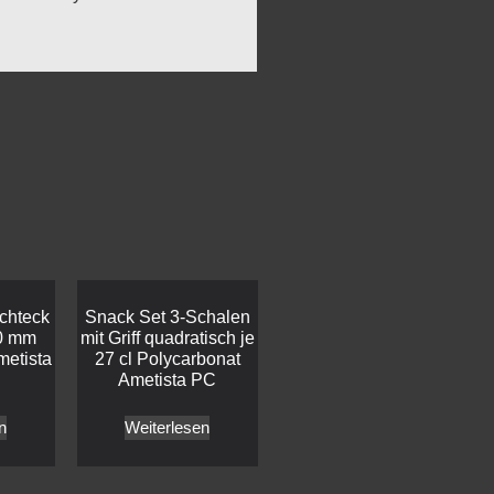
echteck
Snack Set 3-Schalen
0 mm
mit Griff quadratisch je
metista
27 cl Polycarbonat
Ametista PC
n
Weiterlesen