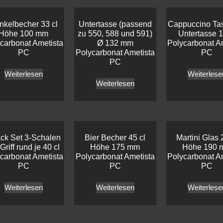
nkelbecher 33 cl
Untertasse (passend
Cappuccino Tas
Höhe 100 mm
zu 550, 588 und 591)
Untertasse 1
carbonat Ametista
Ø 132 mm
Polycarbonat A
PC
Polycarbonat Ametista
PC
PC
Weiterlesen
Weiterlese
Weiterlesen
ck Set 3-Schalen
Bier Becher 45 cl
Martini Glas 
Griff rund je 40 cl
Höhe 175 mm
Höhe 190 
carbonat Ametista
Polycarbonat Ametista
Polycarbonat A
PC
PC
PC
Weiterlesen
Weiterlesen
Weiterlese