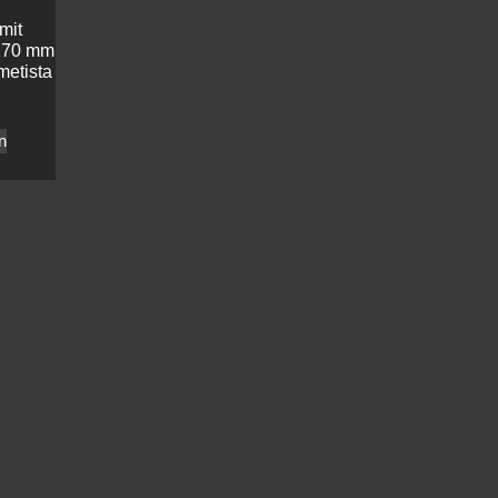
 mit
270 mm
metista
n