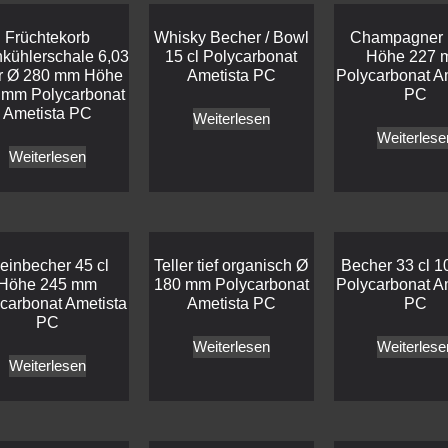
Früchtekorb
Whisky Becher / Bowl
Champagner 
kühlerschale 6,03
15 cl Polycarbonat
Höhe 227 
er Ø 280 mm Höhe
Ametista PC
Polycarbonat A
 mm Polycarbonat
PC
Ametista PC
Weiterlesen
Weiterlese
Weiterlesen
einbecher 45 cl
Teller tief organisch Ø
Becher 33 cl 
Höhe 245 mm
180 mm Polycarbonat
Polycarbonat A
carbonat Ametista
Ametista PC
PC
PC
Weiterlesen
Weiterlese
Weiterlesen