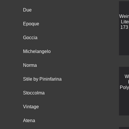
Due
Wein
Lit
Epoque
173
Goccia
Michelangelo
Norma
W
Stile by Pininfarina
Poly
Stoccolma
Vintage
Atena