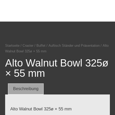
Startseite
/
Craster
/
Buffet
/
Auftisch Ständer und Präsentation
/ Alto
Walnut Bowl 325ø × 55 mm
Alto Walnut Bowl 325ø
× 55 mm
Beschreibung
Alto Walnut Bowl 325ø × 55 mm