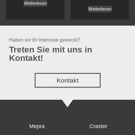
Kontakt
Mepra
Craster
Bestecke
Buffet
Service Artikel
Töpfe und Pfannen
Outdoor SPA
trolley
IVV Glass
Service