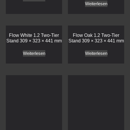
Weiterlesen
Flow White 1.2 Two-Tier
Flow Oak 1.2 Two-Tier
Stand 309 × 323 × 441 mm
Stand 309 × 323 × 441 mm
Weiterlesen
Weiterlesen
Flow Clear Glass 2.4 Plinth
Flow Black Glass 2.4
530 × 162.5 × 20 mm
Plinth 530 × 162.5 × 20 mm
Weiterlesen
Weiterlesen