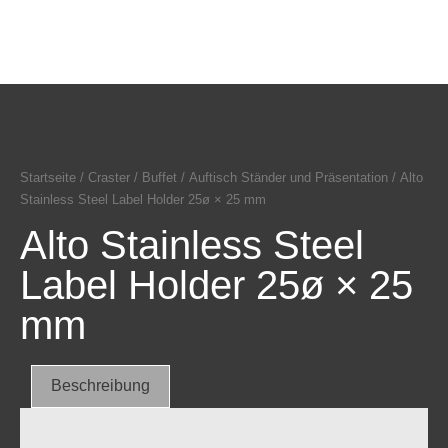
Startseite
/
Craster
/
Buffet
/
Auftisch Ständer und Präsentation
/ Alto
Stainless Steel Label Holder 25ø × 25 mm
Alto Stainless Steel
Label Holder 25ø × 25
mm
Beschreibung